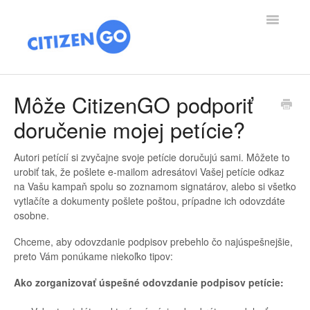
Toggle
Navigatio
PODPORA DOMOV
Môže CitizenGO podporiť
doručenie mojej petície?
ČLÁNKY
O NÁS
Autori petícií si zvyčajne svoje petície doručujú sami. Môžete to
urobiť tak, že pošlete e-mailom adresátovi Vašej petície odkaz
na Vašu kampaň spolu so zoznamom signatárov, alebo si všetko
VÍŤAZSTVO
vytlačíte a dokumenty pošlete poštou, prípadne ich odovzdáte
osobne.
DARCOVSTVO
Chceme, aby odovzdanie podpisov prebehlo čo najúspešnejšie,
preto Vám ponúkame niekoľko tipov:
Ako zorganizovať úspešné odovzdanie podpisov petície: