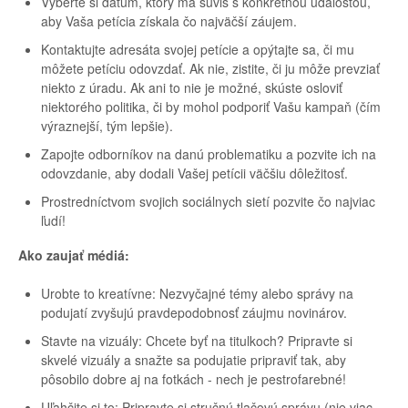
Vyberte si dátum, ktorý má súvis s konkrétnou udalosťou,
aby Vaša petícia získala čo najväčší záujem.
Kontaktujte adresáta svojej petície a opýtajte sa, či mu
môžete petíciu odovzdať. Ak nie, zistite, či ju môže prevziať
niekto z úradu. Ak ani to nie je možné, skúste osloviť
niektorého politika, či by mohol podporiť Vašu kampaň (čím
výraznejší, tým lepšie).
Zapojte odborníkov na danú problematiku a pozvite ich na
odovzdanie, aby dodali Vašej petícii väčšiu dôležitosť.
Prostredníctvom svojich sociálnych sietí pozvite čo najviac
ľudí!
Ako zaujať médiá:
Urobte to kreatívne: Nezvyčajné témy alebo správy na
podujatí zvyšujú pravdepodobnosť záujmu novinárov.
Stavte na vizuály: Chcete byť na titulkoch? Pripravte si
skvelé vizuály a snažte sa podujatie pripraviť tak, aby
pôsobilo dobre aj na fotkách - nech je pestrofarebné!
Uľahčite si to: Pripravte si stručnú tlačovú správu (nie viac