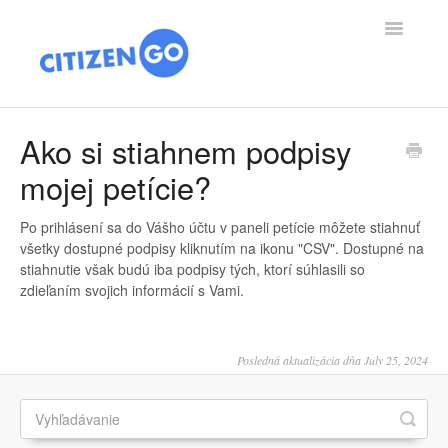
Toggle
Navigatio
PODPORA DOMOV
Ako si stiahnem podpisy
mojej petície?
ČLÁNKY
O NÁS
Po prihlásení sa do Vášho účtu v paneli petície môžete stiahnuť
všetky dostupné podpisy kliknutím na ikonu "CSV". Dostupné na
stiahnutie však budú iba podpisy tých, ktorí súhlasili so
VÍŤAZSTVO
zdieľaním svojich informácií s Vami.
DARCOVSTVO
Posledná aktualizácia dňa July 25, 2024